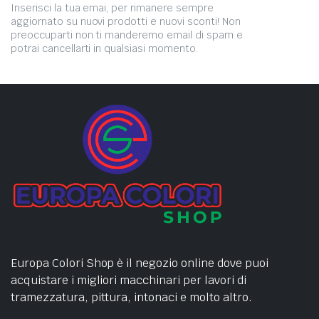
Inserisci la tua emai, per rimanere sempre
aggiornato su nuovi prodotti e nuovi sconti! Non
preoccuparti non ti manderemo email di spam e
potrai cancellarti in qualsiasi momento.
Europa Colori Shop è il negozio online dove puoi
acquistare i migliori macchinari per lavori di
tramezzatura, pittura, intonaci e molto altro.