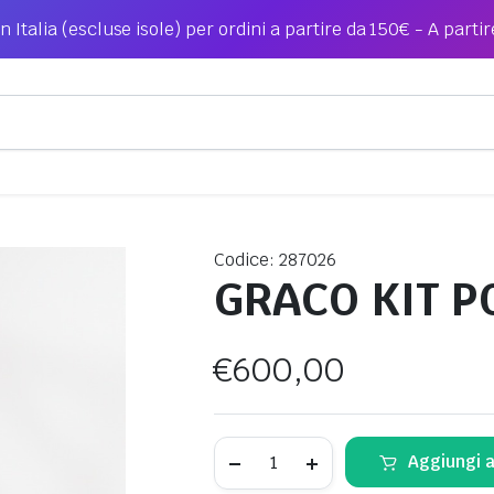
n Italia (escluse isole) per ordini a partire da 150€ - A partir
Codice: 287026
GRACO KIT P
€
600,00
GRACO
Aggiungi a
KIT
POLE