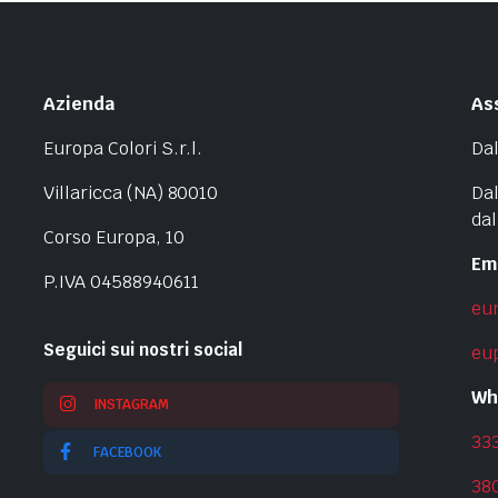
Azienda
As
Europa Colori S.r.l.
Dal
Villaricca (NA) 80010
Dal
dal
Corso Europa, 10
Em
P.IVA 04588940611
eu
Seguici sui nostri social
eu
Wh
INSTAGRAM
33
FACEBOOK
38