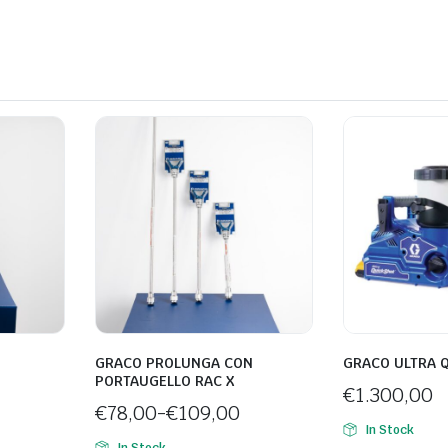
GRACO PROLUNGA CON
GRACO ULTRA 
PORTAUGELLO RAC X
€
1.300,00
€
78,00
-
€
109,00
In Stock
Fascia