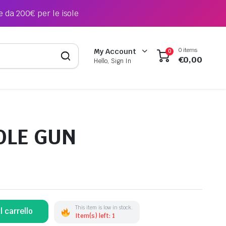
e da 200€ per le isole
0 items
My Account
0
€
0,00
Hello, Sign In
OLE GUN
This item is low in stock.
l carrello
Item(s) left: 1