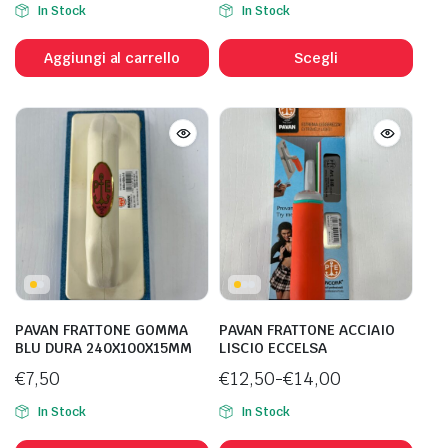
In Stock
In Stock
di
Ques
prezzo:
prod
Aggiungi al carrello
Scegli
da
ha
€11,00
più
a
varia
€15,00
Le
opzi
poss
esse
scel
nell
pagi
del
PAVAN FRATTONE GOMMA
PAVAN FRATTONE ACCIAIO
prod
BLU DURA 240X100X15MM
LISCIO ECCELSA
€
7,50
€
12,50
-
€
14,00
Fascia
In Stock
In Stock
di
Ques
prezzo: