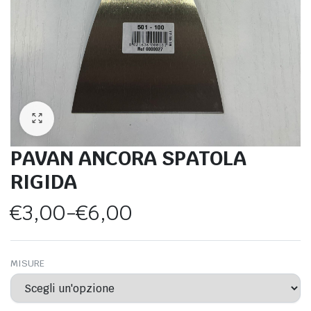
PAVAN ANCORA SPATOLA
RIGIDA
€
3,00
-
€
6,00
Fascia
di
MISURE
prezzo: