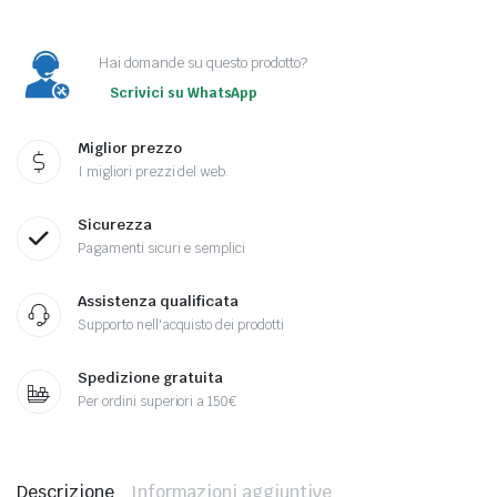
da
€3,00
Hai domande su questo prodotto?
a
Scrivici su WhatsApp
€6,00
Miglior prezzo
I migliori prezzi del web.
Sicurezza
Pagamenti sicuri e semplici
Assistenza qualificata
Supporto nell'acquisto dei prodotti
Spedizione gratuita
Per ordini superiori a 150€
Descrizione
Informazioni aggiuntive