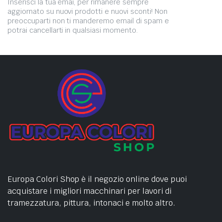
Inserisci la tua emai, per rimanere sempre
aggiornato su nuovi prodotti e nuovi sconti! Non
preoccuparti non ti manderemo email di spam e
potrai cancellarti in qualsiasi momento.
Europa Colori Shop è il negozio online dove puoi
acquistare i migliori macchinari per lavori di
tramezzatura, pittura, intonaci e molto altro.