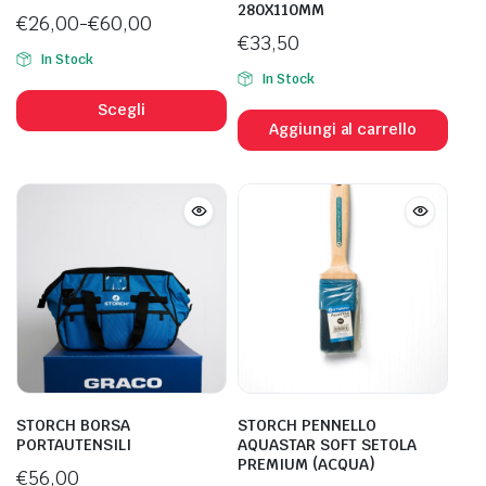
280X110MM
€
26,00
-
€
60,00
€
33,50
Fascia
In Stock
di
In Stock
Questo
prezzo:
prodotto
Scegli
da
Aggiungi al carrello
ha
€26,00
più
a
varianti.
€60,00
Le
opzioni
possono
essere
scelte
nella
pagina
del
prodotto
STORCH BORSA
STORCH PENNELLO
PORTAUTENSILI
AQUASTAR SOFT SETOLA
PREMIUM (ACQUA)
€
56,00