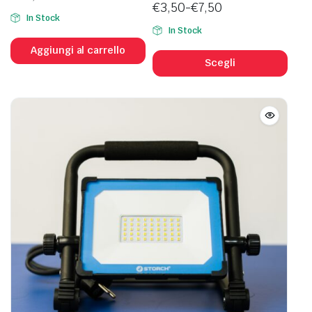
€
3,50
-
€
7,50
In Stock
Fascia
In Stock
di
Ques
Aggiungi al carrello
prezzo:
prod
Scegli
da
ha
€3,50
più
a
varia
€7,50
Le
opzi
poss
esse
scel
nell
pagi
del
prod